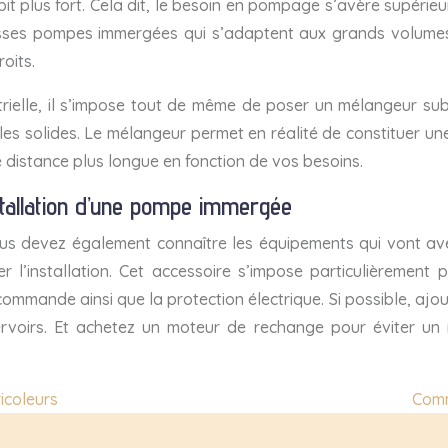
t plus fort. Cela dit, le besoin en pompage s’avère supérieur
osses pompes immergées qui s’adaptent aux grands volumes.
oits.
trielle, il s’impose tout de même de poser un mélangeur sub
es solides. Le mélangeur permet en réalité de constituer une d
distance plus longue en fonction de vos besoins.
stallation d’une pompe immergée
ous devez également connaître les équipements qui vont av
r l’installation. Cet accessoire s’impose particulièremen
mande ainsi que la protection électrique. Si possible, ajoute
servoirs. Et achetez un moteur de rechange pour éviter un
ricoleurs
Comm