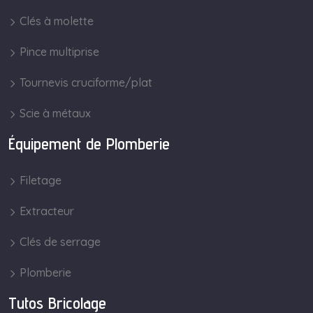
Clés à molette
Pince multiprise
Tournevis cruciforme/plat
Scie à métaux
Équipement de Plomberie
Filetage
Extracteur
Clés de serrage
Plomberie
Tutos Bricolage