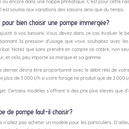
ne ou encore dans une nappe phréatique. C’est pour cette ra
’il est soumis aux variations des saisons ainsi que du temps.
te pour bien choisir une pompe immergée?
justé à vos besoins. Vous devez dans ce cas évaluer le bes
tionnant la pression d’usage que vous souhaitez avec les 
n bar. Notez que sans prendre en compte ce critère, non se
ur, et cela, peu importe sa marque et sa gamme.
e dernier devra être proportionné avec le débit réel de votr
e plus de 5 000 l/h si votre forage ne produit que de 2 000 l
et. Certains modèles s’offrent à des prix plus élevés que d’
pe de pompe faut-il choisir?
 n’allez pas acheter un modèle pour les particuliers. D’ailleu