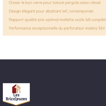
Choisir le bon verre pour toiture pergola selon climat
Design élégant pour abattant WC contemporain
Rapport qualité-prix optimal mallette outils lidl complèt
Performance exceptionnelle du perforateur makita 36V 