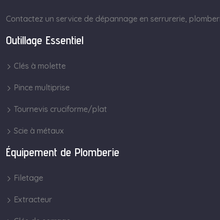
Contactez un service de dépannage en serrurerie, plomberie
Outillage Essentiel
Clés à molette
Pince multiprise
Tournevis cruciforme/plat
Scie à métaux
Équipement de Plomberie
Filetage
Extracteur