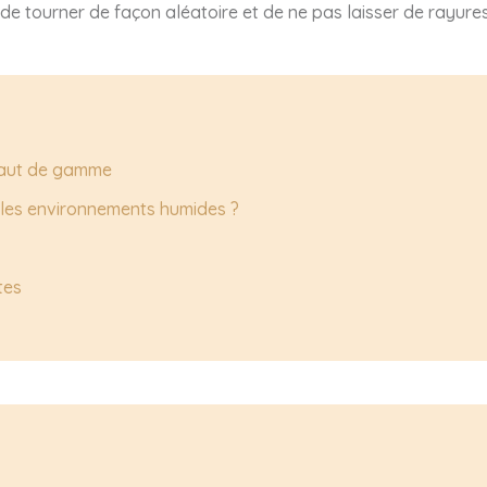
e tourner de façon aléatoire et de ne pas laisser de rayures à
haut de gamme
 les environnements humides ?
tes